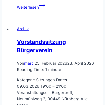
Bürgerentscheid
Weiterlesen
Frankenschnellweg:
Mehrheit
stimmt
Archiv
für
kreuzungsfreien
Vorstandssitzung
Ausbau
Bürgerverein
Von
marc
25. Februar 2026
23. April 2026
Reading Time:
1
minute
Kategorie Sitzungen Dates
09.03.2026 19:00 – 21:00
Veranstaltungsort Bürgertreff,
Neumühlweg 2, 90449 Nürnberg Alle