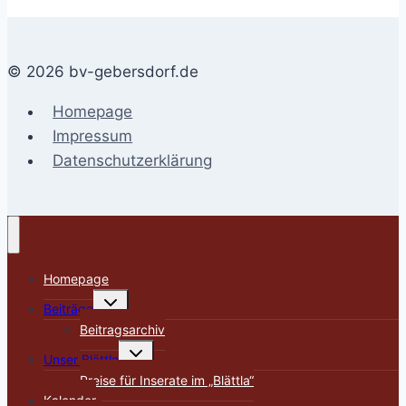
© 2026 bv-gebersdorf.de
Homepage
Impressum
Datenschutzerklärung
Homepage
Untermenü
Beiträge
umschalten
Beitragsarchiv
Untermenü
Unser Blättla
umschalten
Preise für Inserate im „Blättla“
Kalender