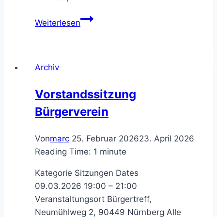
Zukunft
Weiterlesen
unseres
Ortsteils
–
Archiv
Ihre
/
Vorstandssitzung
Eure
Bürgerverein
/
Deine
Meinung
Von
marc
25. Februar 2026
23. April 2026
ist
Reading Time:
1
minute
gefragt!
Kategorie Sitzungen Dates
09.03.2026 19:00 – 21:00
Veranstaltungsort Bürgertreff,
Neumühlweg 2, 90449 Nürnberg Alle