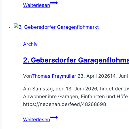
HainbergQuartier
Weiterlesen
fertiggestellt
Archiv
2. Gebersdorfer Garagenflohma
Von
Thomas Freymüller
23. April 2026
14. Jun
Am Samstag, den 13. Juni 2026, findet der zw
Anwohner ihre Garagen, Einfahrten und Höfe u
https://nebenan.de/feed/48268698
2.
Weiterlesen
Gebersdorfer