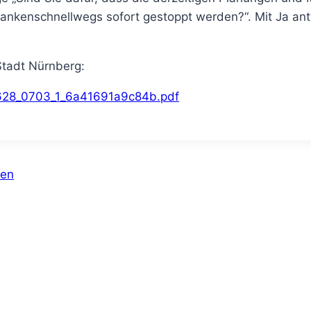
rankenschnellwegs sofort gestoppt werden?“. Mit Ja an
Stadt Nürnberg:
628_0703_1_6a41691a9c84b.pdf
hen