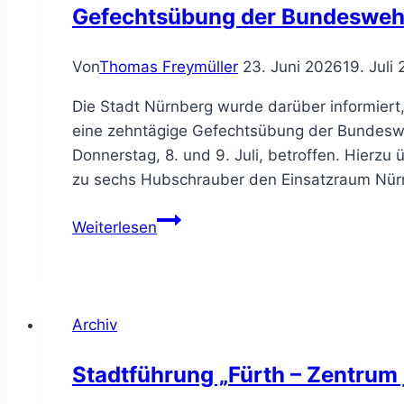
Gefechtsübung der Bundeswehr
Von
Thomas Freymüller
23. Juni 2026
19. Juli
Die Stadt Nürnberg wurde darüber informiert,
eine zehntägige Gefechtsübung der Bundeswe
Donnerstag, 8. und 9. Juli, betroffen. Hierzu 
zu sechs Hubschrauber den Einsatzraum Nü
Gefechtsübung
Weiterlesen
der
Bundeswehr
im
Stadtgebiet
Archiv
Stadtführung „Fürth – Zentrum