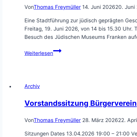
Von
Thomas Freymüller
14. Juni 2026
20. Juni
Eine Stadtführung zur jüdisch geprägten Gesch
Freitag, 19. Juni 2026, von 14 bis 15.30 Uhr.
Besuch des Jüdischen Museums Franken aufde
Stadtführung
Weiterlesen
„Fürth
–
Zentrum
jüdischen
Archiv
Lebens“
Vorstandssitzung Bürgerverein
Von
Thomas Freymüller
28. März 2026
22. Apr
Sitzungen Dates 13.04.2026 19:00 – 21:00 V