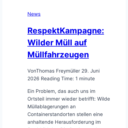
Austausch
und
News
öffentliche
Workshops
RespektKampagne:
Wilder Müll auf
Müllfahrzeugen
Von
Thomas Freymüller
29. Juni
2026
Reading Time:
1
minute
Ein Problem, das auch uns im
Ortsteil immer wieder betrifft: Wilde
Müllablagerungen an
Containerstandorten stellen eine
anhaltende Herausforderung im