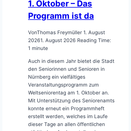
1. Oktober – Das
AGBV
Programm ist da
vom
28.07.2026
Von
Thomas Freymüller
1. August
2026
1. August 2026
Reading Time:
1
minute
Auch in diesem Jahr bietet die Stadt
den Seniorinnen und Senioren in
Nürnberg ein vielfältiges
Veranstaltungsprogramm zum
Weltseniorentag am 1. Oktober an.
Mit Unterstützung des Seniorenamts
konnte erneut ein Programmheft
erstellt werden, welches im Laufe
dieser Tage an allen öffentlichen