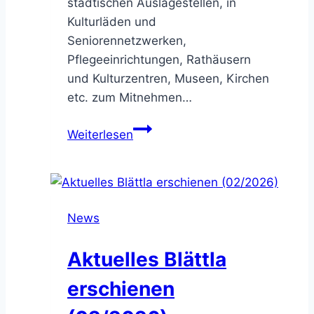
städtischen Auslagestellen, in
Kulturläden und
Seniorennetzwerken,
Pflegeeinrichtungen, Rathäusern
und Kulturzentren, Museen, Kirchen
etc. zum Mitnehmen…
Weltseniorentag
Weiterlesen
am
1.
Oktober
–
News
Das
Programm
Aktuelles Blättla
ist
da
erschienen