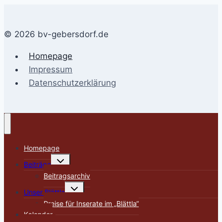
© 2026 bv-gebersdorf.de
Homepage
Impressum
Datenschutzerklärung
Homepage
Untermenü
Beiträge
umschalten
Beitragsarchiv
Untermenü
Unser Blättla
umschalten
Preise für Inserate im „Blättla“
Kalender