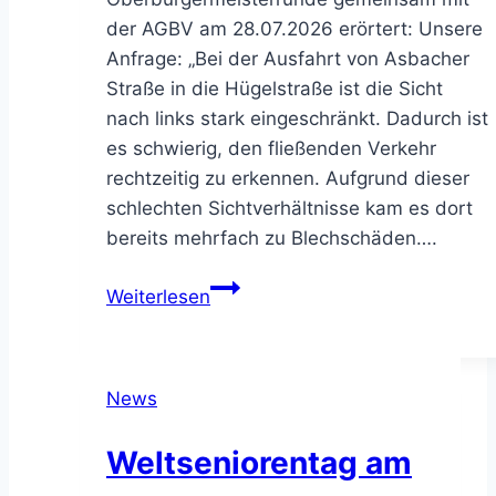
der AGBV am 28.07.2026 erörtert: Unsere
Anfrage: „Bei der Ausfahrt von Asbacher
Straße in die Hügelstraße ist die Sicht
nach links stark eingeschränkt. Dadurch ist
es schwierig, den fließenden Verkehr
rechtzeitig zu erkennen. Aufgrund dieser
schlechten Sichtverhältnisse kam es dort
bereits mehrfach zu Blechschäden….
Anfragen
Weiterlesen
des
BV
Gebersdorf
News
für
die
Weltseniorentag am
Oberbürgermeisterrunde
–