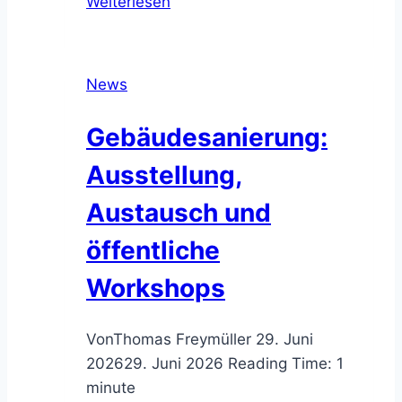
Weiterlesen
Wörnitzstraße
am
S-
News
Bahnhof
Nürnberg-
Gebäudesanierung:
Stein
Ausstellung,
Austausch und
öffentliche
Workshops
Von
Thomas Freymüller
29. Juni
2026
29. Juni 2026
Reading Time:
1
minute